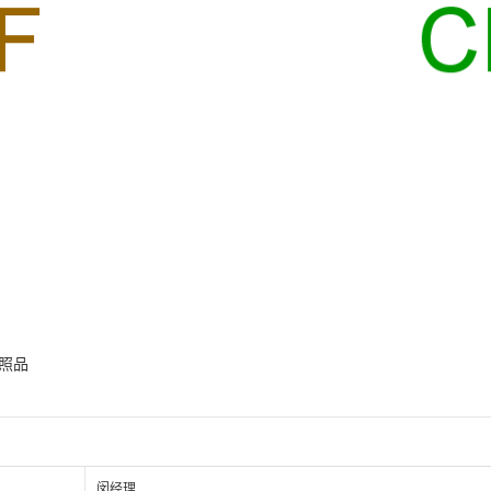
对照品
闵经理