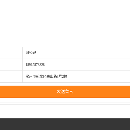
闵经理
18915873328
常州市新北区寒山路3号2幢
发送留言