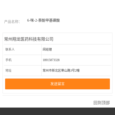
6-咪-2-萘酚甲基磺酸
产品名称：
常州翔龙医药科技有限公司
联系人
闵经理
手机
18915873328
地址
常州市新北区寒山路3号2幢
发送留言
回到顶部