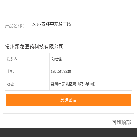
N,N-双羟甲基叔丁胺
产品名称：
常州翔龙医药科技有限公司
联系人
闵经理
手机
18915873328
地址
常州市新北区寒山路3号2幢
发送留言
回到顶部