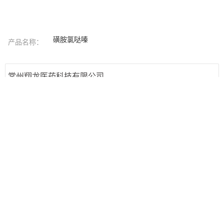
磺胺氯哒嗪
产品名称：
常州翔龙医药科技有限公司
联系人
闵经理
手机
18915873328
地址
常州市新北区寒山路3号2幢
发送留言
回到顶部