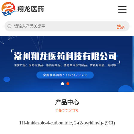
搜索
产品中心
PRODUCTS
1H-Imidazole-4-carbonitrile, 2-(2-pyridinyl)- (9CI)