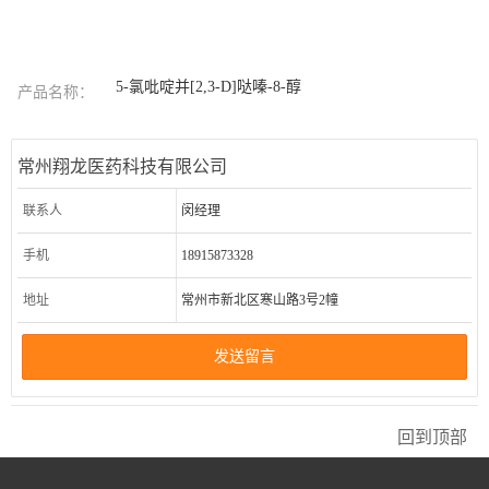
5-氯吡啶并[2,3-D]哒嗪-8-醇
产品名称：
常州翔龙医药科技有限公司
联系人
闵经理
手机
18915873328
地址
常州市新北区寒山路3号2幢
发送留言
回到顶部