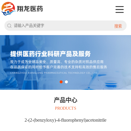
搜索
产品中心
PRODUCTS
2-(2-(benzyloxy)-4-fluorophenyl)acetonitrile