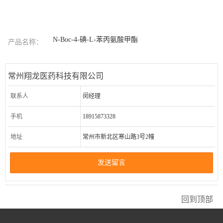
N-Boc-4-碘-L-苯丙氨酸甲酯
产品名称：
常州翔龙医药科技有限公司
联系人
闵经理
手机
18915873328
地址
常州市新北区寒山路3号2幢
发送留言
回到顶部