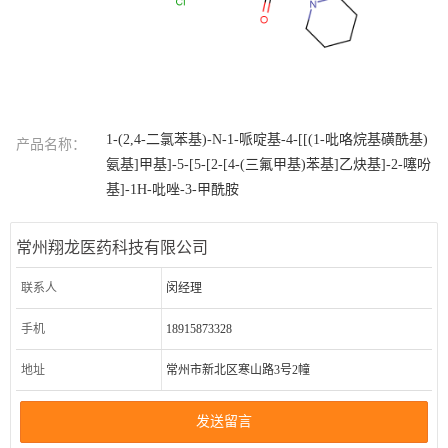
1-(2,4-二氯苯基)-N-1-哌啶基-4-[[(1-吡咯烷基磺酰基)
产品名称：
氨基]甲基]-5-[5-[2-[4-(三氟甲基)苯基]乙炔基]-2-噻吩
基]-1H-吡唑-3-甲酰胺
常州翔龙医药科技有限公司
联系人
闵经理
手机
18915873328
地址
常州市新北区寒山路3号2幢
发送留言