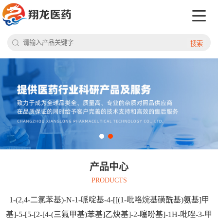
搜索
产品中心
PRODUCTS
1-(2,4-二氯苯基)-N-1-哌啶基-4-[[(1-吡咯烷基磺酰基)氨基]甲
基]-5-[5-[2-[4-(三氟甲基)苯基]乙炔基]-2-噻吩基]-1H-吡唑-3-甲