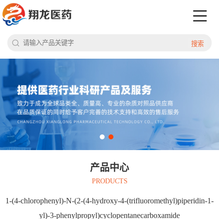
搜索
产品中心
PRODUCTS
1-(4-chlorophenyl)-N-(2-(4-hydroxy-4-(trifluoromethyl)piperidin-1-
yl)-3-phenylpropyl)cyclopentanecarboxamide