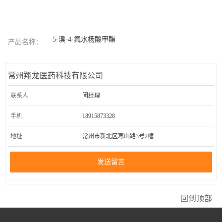
5-溴-4-氟水杨酸甲酯
产品名称：
常州翔龙医药科技有限公司
联系人
闵经理
手机
18915873328
地址
常州市新北区寒山路3号2幢
发送留言
回到顶部