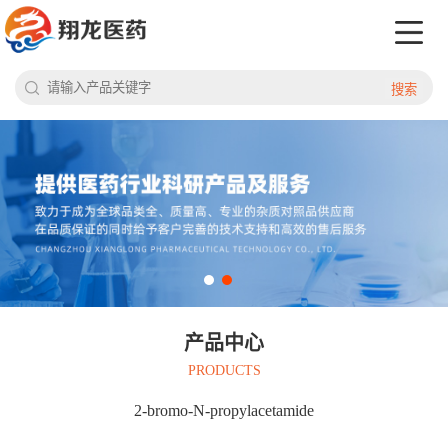
搜索
产品中心
PRODUCTS
2‐bromo‐N‐propylacetamide