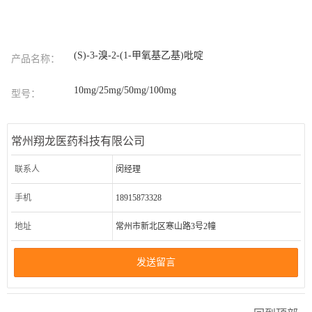
(S)-3-溴-2-(1-甲氧基乙基)吡啶
产品名称：
10mg/25mg/50mg/100mg
型号：
常州翔龙医药科技有限公司
联系人
闵经理
手机
18915873328
地址
常州市新北区寒山路3号2幢
发送留言