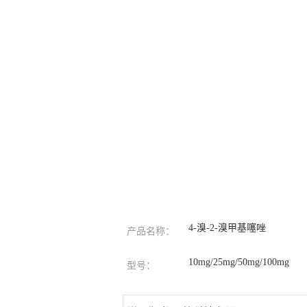
4-溴-2-溴甲基噻唑
产品名称：
10mg/25mg/50mg/100mg
型号：