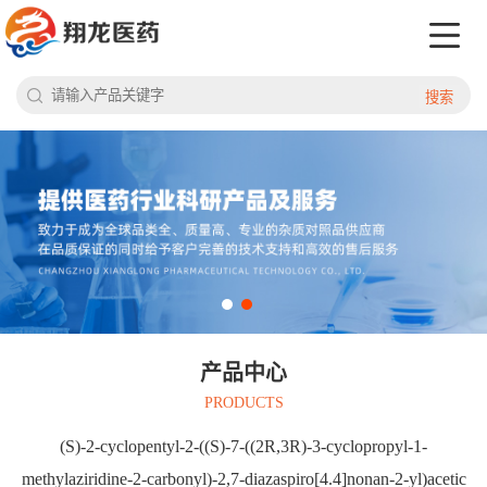
搜索
产品中心
PRODUCTS
(S)-2-cyclopentyl-2-((S)-7-((2R,3R)-3-cyclopropyl-1-
methylaziridine-2-carbonyl)-2,7-diazaspiro[4.4]nonan-2-yl)acetic